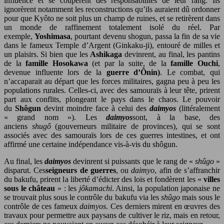
influence et se coupèrent des responsabilités de leur rang. Ils
ignorèrent notamment les reconstructions qu’ils auraient dû ordonner
pour que Kyôto ne soit plus un champ de ruines, et se retirèrent dans
un monde de raffinement totalement isolé du réel. Par
exemple,
Yoshimasa
, pourtant devenu shogun, passa la fin de sa vie
dans le fameux Temple d’Argent (Ginkaku-ji), entouré de milles et
un plaisirs. Si bien que les
Ashikaga
devinrent, au final, les pantins
de la
famille Hosokawa
(et par la suite, de la
famille Ouchi
,
devenue influente lors de la
guerre d’Ônin)
. Le combat, qui
n’accaparait au départ que les forces militaires, gagna peu à peu les
populations rurales. Celles-ci, avec des samouraïs à leur tête, prirent
part aux conflits, plongeant le pays dans le chaos. Le pouvoir
du
Shôgun
devint moindre face à celui des
daimyos
(littéralement
« grand nom »). Les
daimyos
sont, à la base, des
anciens
shugô
(gouverneurs militaire de provinces), qui se sont
associés avec des samouraïs lors de ces guerres intestines, et ont
affirmé une certaine indépendance vis-à-vis du shôgun.
Au final, les
daimyos
devinrent si puissants que le rang de «
shûgo
»
disparut. Ces
seigneurs de guerres
, ou
daimyo
, afin de s’affranchir
du bakufu, prirent la liberté d’édicter des lois et fondèrent les «
villes
sous le château
» : les
jôkamachi
. Ainsi, la population japonaise ne
se trouvait plus sous le contrôle du bakufu via les
shûgo
mais sous le
contrôle de ces fameux
daimyos
. Ces derniers mirent en œuvres des
travaux pour permettre aux paysans de cultiver le riz, mais en retour,