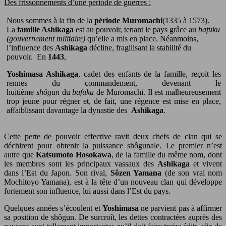
Des frissonnements d’une période de guerres :
Nous sommes à la fin de la
période Muromachi
(1335 à 1573).
La
famille Ashikaga
est au pouvoir, tenant le pays grâce au
bafuku
(gouvernement militaire)
qu’elle a mis en place. Néanmoins,
l’influence des
Ashikaga
décline, fragilisant la stabilité du
pouvoir. En
1443
,
Yoshimasa Ashikaga
, cadet des enfants de la famille, reçoit les
rennes du commandement, devenant le
huitième
shôgun
du
bafuku
de Muromachi. Il est malheureusement
trop jeune pour régner et, de fait, une régence est mise en place,
affaiblissant davantage la dynastie des
Ashikaga
.
Cette perte de pouvoir effective ravit deux chefs de clan qui se
déchirent pour obtenir la puissance shôgunale. Le premier n’est
autre que
Katsumoto Hosokawa
, de la famille du même nom, dont
les membres sont les principaux vassaux des
Ashikaga
et vivent
dans l’Est du Japon. Son rival,
Sôzen Yamana
(de son vrai nom
Mochitoyo Yamana), est à la tête d’un nouveau clan qui développe
fortement son influence, lui aussi dans l’Est du pays.
Quelques années s’écoulent et
Yoshimasa
ne parvient pas à affirmer
sa position de shôgun. De surcroît, les dettes contractées auprès des