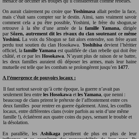
menace de décimer les troupes qu’il considérerait comme rebelles.
On aurait clairement pu croire que
Yoshimasa
allait perdre la face,
mais c’était sans compter sur le destin. Ainsi, sans vraiment savoir
comment cela a pu être possible, Yoshimi, le frère du shogun,se
retrouve à la tête d’une armée de la
famille Yamana,
dirigée
par
Sôzen, autrement dit les rivaux du clan soutenant ce même
Yoshimi.
La voix du Shogun se fait alors entendre, son frère ayant
perdu tout soutien du clan Hosokawa.
Yoshihisa
devient l’héritier
officiel, la
famille Yamana
est qualifiée de clan rebelle qui doit être
châtié, et ce par les
Hosokawa
. N’ayant plus de raison de se battre,
les deux familles auraient dû déposer les armes, mais leur haine
mutuelle est telle que les combats se prolongèrent jusqu’en
1477
.
A l’émergence de pouvoirs locaux :
Il faut surtout savoir qu’à cette époque, la guerre n’avait pas
seulement lieu entre
les Hosokawa
et
les Yamana
, que nenni :
beaucoup de clans prirent le prétexte de l’affrontement entre ces
deux familles pour rentrer en guerre également. Ainsi, les conflits
locaux, entre différentes clans (voire parfois au sein d’une même
famille !), éclatèrent aux quatre coins du pays, semant le trouble et
la désolation.
En parallèle, les
Ashikaga
perdirent de plus en plus de leur