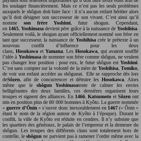
paysans sont tellement importantes qu’il doit faire treize édits afin de
les soulager financièrement. Mais ce n’est pas les seuls problèmes
auxquels le shôgun doit faire face : il n’a aucun enfant héritier alors
qu’il doit désigner son successeur de son vivant. C’est ainsi qu’il
nomme
son frère Yoshimi
, futur shogun. Cependant,
en
1465
,
Yoshimasa
devient père grâce à la naissance de
Yoshihisa
.
Seulement voilà, le shogun ayant officiellement nommé son frère en
tant que successeur, la naissance de
Yoshihisa
crée le prétexte à un
nouveau conflit d’influence pour les deux
clans,
Hosokawa
et
Yamana
. Les
Hosokawa
, qui avaient soufflé
l’idée à
Yoshimasa
de nommer son frère comme shôgun, ne veulent
pas changer leur position : pour eux, le futur shôgun est
Yoshimi
.
C’est sans compter sur la volonté de la mère de
Yoshihisa
,
Tomiko
,
de voir son enfant accéder au shôgunat. Elle se rapproche dès lors
de
Sôzen
, afin de concurrencer et détruire les
Hosokawa
. Alors
même que le
shôgun Yoshimasa
tente de calmer les envies
belligérantes des deux familles, ces dernières organisent leurs
troupes et signent des alliances. En
1466
,
Katsumoto
et
Sôzen
ont
mis en position plus de 80 000 hommes à Kyôto. La guerre nommée
«
guerre d’Ônin
» s’ouvre donc inexorablement en
1467
(« Ônin »
étant le nom de la région autour de Kyôto à l’époque). Durant le
conflit, la ville de Kyôto est réduite en cendres. Il n’y subsiste que
les quartiers des généraux, le palais de l’empereur et la demeure du
shôgun. Les troupes des différents clans sont totalement hors de
contrôle, le
shôgun
ne parvient pas à ramener l’ordre même avec la