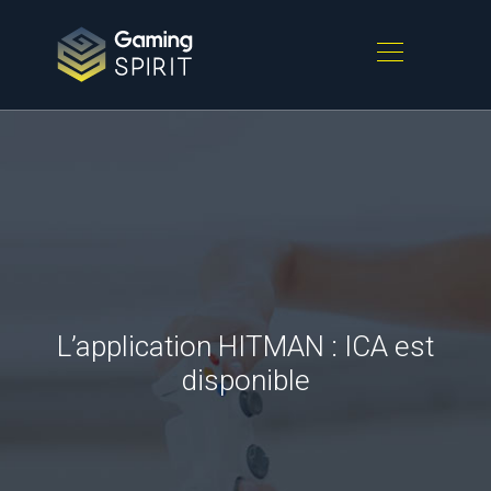
L’app​lication HITMAN : IC​A est
disponible​