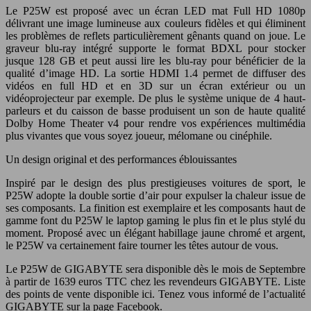
Le P25W est proposé avec un écran LED mat Full HD 1080p
délivrant une image lumineuse aux couleurs fidèles et qui éliminent
les problèmes de reflets particulièrement gênants quand on joue. Le
graveur blu-ray intégré supporte le format BDXL pour stocker
jusque 128 GB et peut aussi lire les blu-ray pour bénéficier de la
qualité d’image HD. La sortie HDMI 1.4 permet de diffuser des
vidéos en full HD et en 3D sur un écran extérieur ou un
vidéoprojecteur par exemple. De plus le système unique de 4 haut-
parleurs et du caisson de basse produisent un son de haute qualité
Dolby Home Theater v4 pour rendre vos expériences multimédia
plus vivantes que vous soyez joueur, mélomane ou cinéphile.
Un design original et des performances éblouissantes
Inspiré par le design des plus prestigieuses voitures de sport, le
P25W adopte la double sortie d’air pour expulser la chaleur issue de
ses composants. La finition est exemplaire et les composants haut de
gamme font du P25W le laptop gaming le plus fin et le plus stylé du
moment. Proposé avec un élégant habillage jaune chromé et argent,
le P25W va certainement faire tourner les têtes autour de vous.
Le P25W de GIGABYTE sera disponible dès le mois de Septembre
à partir de 1639 euros TTC chez les revendeurs GIGABYTE. Liste
des points de vente disponible ici. Tenez vous informé de l’actualité
GIGABYTE sur la page Facebook.