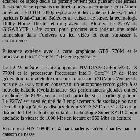
éclairée, ce laptop dédié au gaming revient plus puissant que jamais.
Il est doté de composants multimédia hors du commun : tout d’abord
un écran LED HD 1080p reproduisant des couleurs fidèles, 4 haut-
parleurs Dual-Channel Stéréo et un caisson de basse, la technologie
Dolby Home Theater et un graveur de Blu-ray. Le P25W de
GIGABYTE a été conçu pour procurer aux joueurs une totale
immersion dans l’univers du jeu vidéo et pour surpasser la
concurrence.
Puissance extrême avec la carte graphique GTX 770M et le
processeur Intel® Core™ i7 de 4ème génération
Le P25W intègre la carte graphique NVIDIA® GeForce® GTX
770M et le processeur Processeur Intel® Core™ i7 de 4ème
génération pour atteindre un score impression à 3DMark Ventage de
plus de 22 000, tout en conservant un autonomie record grâce à sa
nouvelle batterie révolutionnaire. Ses performances globales ont été
améliorées de 81 % avec un effort particulier sur la partie graphique.
Le P25W est aussi équipé de 3 emplacements de stockage pouvant
accueillir jusqu’à deux disques durs mSATA SSD de 512 Gb et un
disque de 1TB, le tout supportant la technologie Super RAID 0 pour
atteindre la vitesse de 1000 Mbs en lecture et 850 Mbs en écriture.
Ecran mat HD 1080P et 4 haut-parleurs stéréo épaulés par un
caisson de basse