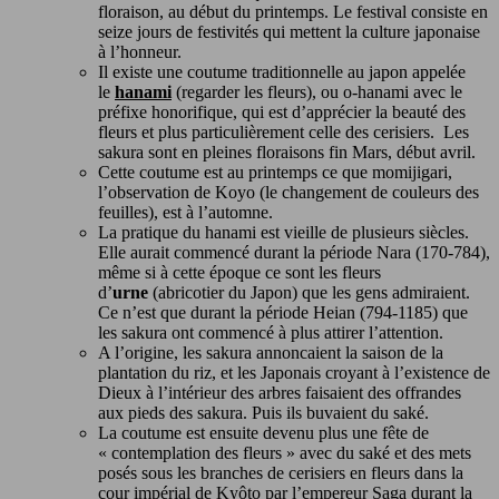
floraison, au début du printemps. Le festival consiste en
seize jours de festivités qui mettent la culture japonaise
à l’honneur.
Il existe une coutume traditionnelle au japon appelée
le
hanami
(regarder les fleurs), ou o-hanami avec le
préfixe honorifique, qui est d’apprécier la beauté des
fleurs et plus particulièrement celle des cerisiers. Les
sakura sont en pleines floraisons fin Mars, début avril.
Cette coutume est au printemps ce que momijigari,
l’observation de Koyo (le changement de couleurs des
feuilles), est à l’automne.
La pratique du hanami est vieille de plusieurs siècles.
Elle aurait commencé durant la période Nara (170-784),
même si à cette époque ce sont les fleurs
d’
urne
(abricotier du Japon) que les gens admiraient.
Ce n’est que durant la période Heian (794-1185) que
les sakura ont commencé à plus attirer l’attention.
A l’origine, les sakura annoncaient la saison de la
plantation du riz, et les Japonais croyant à l’existence de
Dieux à l’intérieur des arbres faisaient des offrandes
aux pieds des sakura. Puis ils buvaient du saké.
La coutume est ensuite devenu plus une fête de
« contemplation des fleurs » avec du saké et des mets
posés sous les branches de cerisiers en fleurs dans la
cour impérial de Kyôto par l’empereur Saga durant la