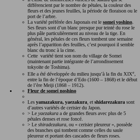
différencient par le nombre de pétales, la couleur des
fleurs et des jeunes feuilles, la période de floraison ou le
port de l’arbre.
La variété préférée des Japonais est le
somei yoshino
.
Ses fleurs sont d’un blanc presque pur teinté du rose le
plus pâle particulièrement au niveau de la tige. En
général, les pétales de ces fleurs tombent une semaine
après l’apparition des feuilles, c’est pourquoi il semble
blanc du tronc à la cime.
Cette variété tient son nom du village de Somei
(maintenant partie intégrante de l’arrondissement
tokyoïte de Toshima).
e
Elle a été développée du milieu jusqu’à la fin du XIX
,
entre la fin de l’époque d’Edo (1600 – 1868) et le début
de l’ère Meiji (1868 – 1912).
Fleur de somei noshino
Les
yamazakura, yaezakura
,
et
shidarezakura
sont
d’autres variétés de cerisier du Japon.
> Le
yaezakura
a de grandes fleurs avec plus de 5
pétales denses et rose foncé.
> Le
shiradezakura
, ou « cerisier pleureur », possède
des branches qui tombent comme celles du saule
pleureur et portant des cascades de fleurs roses.