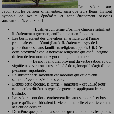
Les sakura aux
Japon sont les cerisiers ornementaux ainsi que leurs fleurs. Ils sont
symbole de beauté éphémère et sont étroitement associés
aux samouraïs et aux bushi.
> Bushi est un terme d’origine chinoise signifiant
littéralement « guerrier gentilhomme » en Japonais.
Les bushi étaient des chevaliers en armure dont l’arme
principale était le Yumi (l’arc). Ils étaient chargés de la
protection des clans familiaux religieux appelés Uji. C’est
cette proximité avec la noblesse religieuse qui est à l’origine
de leur de leur nom de « guerrier gentilhomme ».
> Le mot Samouraï provient du verbe sabouraü qui
signifie « servir »ou « rester à côté de », lorsqu’il s’agit d’une
personne importante.
Le substantif de sabouraü est sabouraï qui est devenu
samouraï vers le XVIème siècle.
Depuis cette époque, le terme « samouraï » est utilisé pour
nommer les différents types de guerriers appliquant le code
bushido.
Les sakura sont donc étroitement liés aux samouraïs et bushi
parce qu’ils considéraient la vie comme belle et courte comme
la fleur de cerisier.
De même que pendant la seconde guerre mondiale, les pilotes