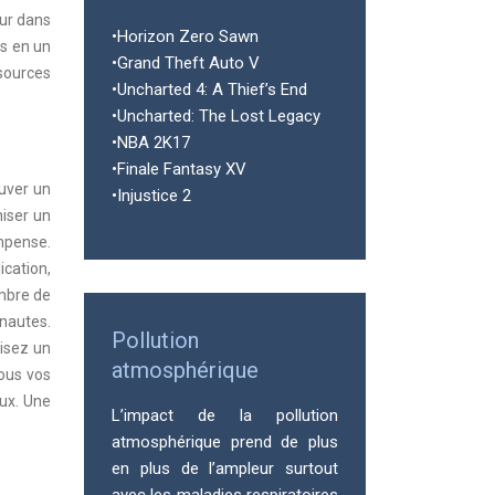
eur dans
•Horizon Zero Sawn
es en un
•Grand Theft Auto V
sources
•Uncharted 4: A Thief’s End
•Uncharted: The Lost Legacy
•NBA 2K17
•Finale Fantasy XV
rouver un
•Injustice 2
niser un
mpense.
ication,
ombre de
rnautes.
Pollution
nisez un
atmosphérique
tous vos
eux. Une
L’impact de la pollution
atmosphérique prend de plus
en plus de l’ampleur surtout