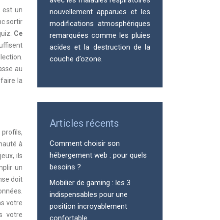
avec les maladies respiratoires
 est un
nouvellement apparues et les
c sortir
modifications atmosphériques
quiz.
Ce
remarquées comme les pluies
ffisent
acides et la destruction de la
lection.
couche d’ozone.
hasse au
faire la
Articles récents
rofils,
Comment choisir son
nauté à
hébergement web : pour quels
eux, ils
besoins ?
plir un
nse doit
Mobilier de gaming : les 3
onnées.
indispensables pour une
ns votre
position incroyablement
s votre
confortable