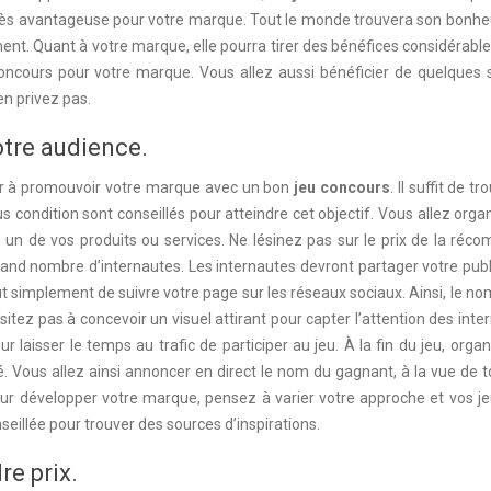
t très avantageuse pour votre marque. Tout le monde trouvera son bonh
ent. Quant à votre marque, elle pourra tirer des bénéfices considérabl
concours pour votre marque. Vous allez aussi bénéficier de quelques 
en privez pas.
otre audience.
ter à promouvoir votre marque avec un bon
jeu concours
. Il suffit de t
us condition sont conseillés pour atteindre cet objectif. Vous allez orga
n de vos produits ou services. Ne lésinez pas sur le prix de la réco
 grand nombre d’internautes. Les internautes devront partager votre publ
tout simplement de suivre votre page sur les réseaux sociaux. Ainsi, le n
itez pas à concevoir un visuel attirant pour capter l’attention des inte
r laisser le temps au trafic de participer au jeu. À la fin du jeu, orga
apté. Vous allez ainsi annoncer en direct le nom du gagnant, à la vue de 
pour développer votre marque, pensez à varier votre approche et vos j
seillée pour trouver des sources d’inspirations.
re prix.