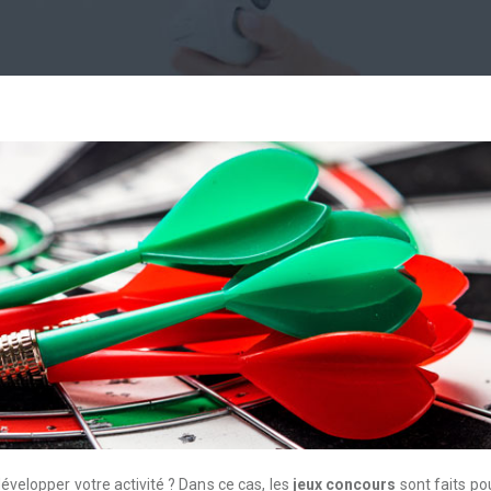
velopper votre activité ? Dans ce cas, les
jeux concours
sont faits po