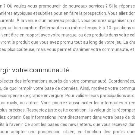
on ? Où voulez-vous promouvoir de nouveaux services ? Si la réponse
ières atypiques et subtiles pour en faire la prospection. Vous allez don
urrents. À la venue d’un nouveau produit, vous pourrez organiser un 
ger un bon nombre d’internautes en même temps. 5 à 10 questions su
oivent être en rapport avec votre marque, ou des produits dans votre col
cevront le produit que vous avez promu tout au long de votre jeu. La c
un peu plus coûteuse, mais vous permet d’animer votre communauté, et 
argir votre communauté.
collecter des informations auprès de votre communauté. Coordonnées, p
s, de quoi remplir votre base de données. Ainsi, motivez votre commu
récompense de grande envergure. Pour valider leurs participations aux j
s mails, ou autres. Vous pourrez aussi inciter les internautes à rem
 plus précises. Respectez juste cette condition : la valeur de la récompe
lez obtenir. Ces informations iront directement dans votre base de d
its à l’avenir. Ce sont les bases des newsletters, que vous recevez da
pour adopter une prospection ciblée, en fonction des profils dan