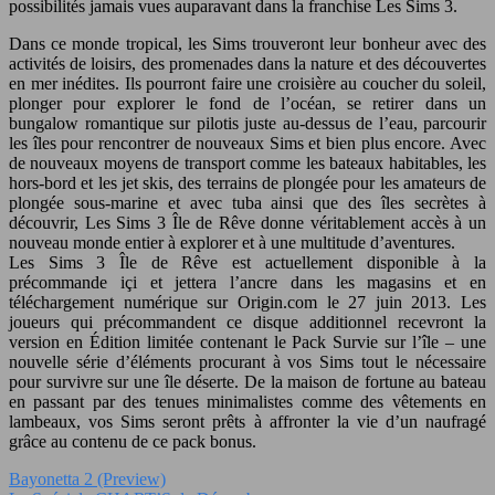
possibilités jamais vues auparavant dans la franchise Les Sims 3.
Dans ce monde tropical, les Sims trouveront leur bonheur avec des
activités de loisirs, des promenades dans la nature et des découvertes
en mer inédites. Ils pourront faire une croisière au coucher du soleil,
plonger pour explorer le fond de l’océan, se retirer dans un
bungalow romantique sur pilotis juste au-dessus de l’eau, parcourir
les îles pour rencontrer de nouveaux Sims et bien plus encore. Avec
de nouveaux moyens de transport comme les bateaux habitables, les
hors-bord et les jet skis, des terrains de plongée pour les amateurs de
plongée sous-marine et avec tuba ainsi que des îles secrètes à
découvrir, Les Sims 3 Île de Rêve donne véritablement accès à un
nouveau monde entier à explorer et à une multitude d’aventures.
Les Sims 3 Île de Rêve est actuellement disponible à la
précommande içi et jettera l’ancre dans les magasins et en
téléchargement numérique sur Origin.com le 27 juin 2013. Les
joueurs qui précommandent ce disque additionnel recevront la
version en Édition limitée contenant le Pack Survie sur l’île – une
nouvelle série d’éléments procurant à vos Sims tout le nécessaire
pour survivre sur une île déserte. De la maison de fortune au bateau
en passant par des tenues minimalistes comme des vêtements en
lambeaux, vos Sims seront prêts à affronter la vie d’un naufragé
grâce au contenu de ce pack bonus.
Bayonetta 2 (Preview)