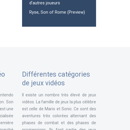
d’autres joueurs
Ryse, Son of Rome (Preview)
éo
Différentes catégories
de jeux vidéos
intendo
Il existe un nombre très élevé de jeux
ion. Son
vidéos. La famille de jeux la plus célèbre
 est une
est celle de Mario et Sonic. Ce sont des
ialisée
aventures très colorées alternant des
remière
phases de combat et des phases de
e marché
progressions. Ils font partie des jeux