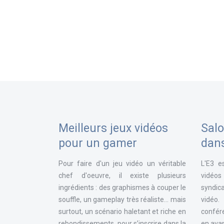
Meilleurs jeux vidéos
Salo
pour un gamer
dan
Pour faire d'un jeu vidéo un véritable
L'E3 e
chef d'oeuvre, il existe plusieurs
vidéos
ingrédients : des graphismes à couper le
syndica
souffle, un gameplay très réaliste... mais
vidéo
surtout, un scénario haletant et riche en
confér
rebondissements, pour s’inscrire dans la
en avan