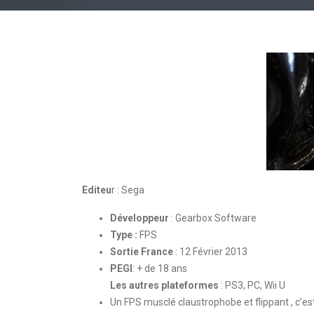
Editeu
r : Sega
Développeur
: Gearbox Software
Type :
FPS
Sortie France
: 12 Février 2013
PEGI
: + de 18 ans
Les autres plateformes
: PS3, PC, Wii U
Un FPS musclé claustrophobe et flippant , c’e