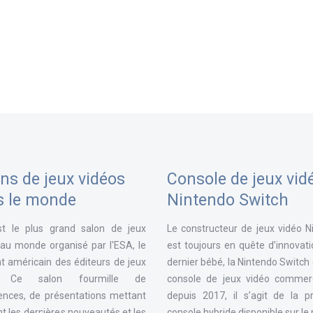
ns de jeux vidéos
Console de jeux vid
s le monde
Nintendo Switch
st le plus grand salon de jeux
Le constructeur de jeux vidéo N
 au monde organisé par l'ESA, le
est toujours en quête d’innovat
t américain des éditeurs de jeux
dernier bébé, la Nintendo Switch
. Ce salon fourmille de
console de jeux vidéo commerc
ences, de présentations mettant
depuis 2017, il s’agit de la p
t les dernières nouveautés et les
console hybride disponible sur l