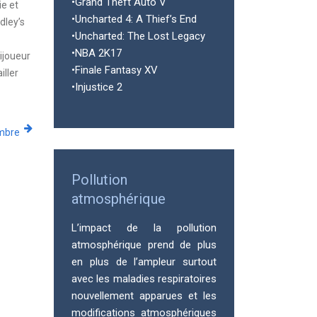
•Grand Theft Auto V
ie et
•Uncharted 4: A Thief’s End
dley’s
•Uncharted: The Lost Legacy
•NBA 2K17
ijoueur
•Finale Fantasy XV
iller
•Injustice 2
mbre
Pollution
atmosphérique
L’impact de la pollution
atmosphérique prend de plus
en plus de l’ampleur surtout
avec les maladies respiratoires
nouvellement apparues et les
modifications atmosphériques