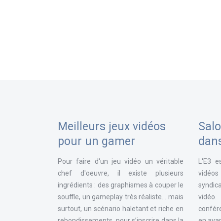
Meilleurs jeux vidéos
Salo
pour un gamer
dan
Pour faire d'un jeu vidéo un véritable
L'E3 e
chef d'oeuvre, il existe plusieurs
vidéos
ingrédients : des graphismes à couper le
syndica
souffle, un gameplay très réaliste... mais
vidéo
surtout, un scénario haletant et riche en
confér
rebondissements, pour s’inscrire dans la
en avan