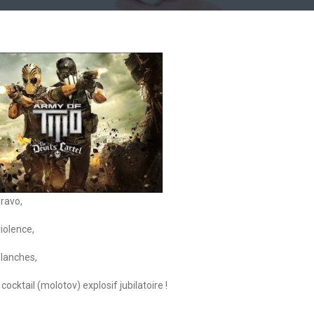
Bravo,
iolence,
blanches,
ocktail (molotov) explosif jubilatoire !