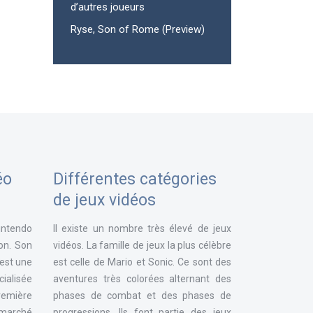
d’autres joueurs
Ryse, Son of Rome (Preview)
éo
Différentes catégories
de jeux vidéos
intendo
Il existe un nombre très élevé de jeux
ion. Son
vidéos. La famille de jeux la plus célèbre
 est une
est celle de Mario et Sonic. Ce sont des
ialisée
aventures très colorées alternant des
remière
phases de combat et des phases de
e marché
progressions. Ils font partie des jeux