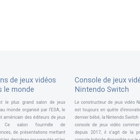
ns de jeux vidéos
Console de jeux vid
s le monde
Nintendo Switch
st le plus grand salon de jeux
Le constructeur de jeux vidéo N
 au monde organisé par l'ESA, le
est toujours en quête d’innovat
t américain des éditeurs de jeux
dernier bébé, la Nintendo Switch
. Ce salon fourmille de
console de jeux vidéo commerc
ences, de présentations mettant
depuis 2017, il s’agit de la p
t les dernières nouveautés et les
console hybride disponible sur l