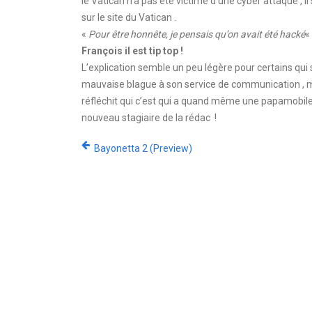
le Vatican n’a pas été victime d’une cyber attaque , il
sur le site du Vatican .
«
Pour être honnête, je pensais qu’on avait été hacké
«
François il est tip top !
L’explication semble un peu légère pour certains qui 
mauvaise blague à son service de communication , mais
réfléchit qui c’est qui a quand même une papamobile à
nouveau stagiaire de la rédac !
Bayonetta 2 (Preview)