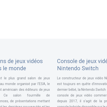
ns de jeux vidéos
Console de jeux vid
s le monde
Nintendo Switch
st le plus grand salon de jeux
Le constructeur de jeux vidéo N
 au monde organisé par l'ESA, le
est toujours en quête d’innovat
t américain des éditeurs de jeux
dernier bébé, la Nintendo Switch
. Ce salon fourmille de
console de jeux vidéo commerc
ences, de présentations mettant
depuis 2017, il s’agit de la p
t les dernières nouveautés et les
console hybride disponible sur l