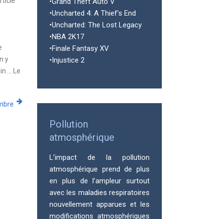
rticle
•Grand Theft Auto V
•Uncharted 4: A Thief’s End
•Uncharted: The Lost Legacy
•NBA 2K17
e
•Finale Fantasy XV
n y
•Injustice 2
in … Le
mbre
Pollution
atmosphérique
L’impact de la pollution
atmosphérique prend de plus
en plus de l’ampleur surtout
avec les maladies respiratoires
nouvellement apparues et les
modifications atmosphériques