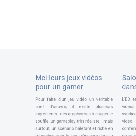
Meilleurs jeux vidéos
Salo
pour un gamer
dan
Pour faire d'un jeu vidéo un véritable
L'E3 e
chef d'oeuvre, il existe plusieurs
vidéos
ingrédients : des graphismes à couper le
syndica
souffle, un gameplay très réaliste... mais
vidéo
surtout, un scénario haletant et riche en
confér
rebondissements, pour s’inscrire dans la
en avan