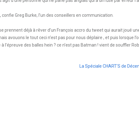
 s’agit d’une personne qui ne parle pas anglais qui a diffusé par erreur l’a
 , confie Greg Burke, l’un des conseillers en communication.
se prennent déjà à rêver d’un François accro du tweet qui aurait joué un
 avouons le tout ceci n’est pas pour nous déplaire , et puis lorsque l’o
 l’épreuve des balles hein ? ce n’est pas Batman ! vient de souffler Rob
La Spéciale CHART’S de Déce