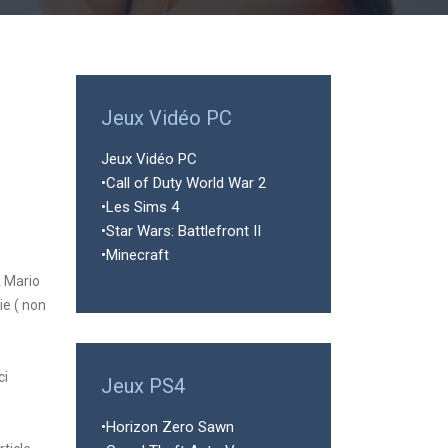
Jeux Vidéo PC
Jeux Vidéo PC
•Call of Duty World War 2
•Les Sims 4
•Star Wars: Battlefront II
•Minecraft
à Mario
ie ( non
ci
Jeux PS4
•Horizon Zero Sawn