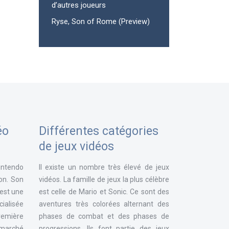
d’autres joueurs
Ryse, Son of Rome (Preview)
éo
Différentes catégories
de jeux vidéos
intendo
Il existe un nombre très élevé de jeux
ion. Son
vidéos. La famille de jeux la plus célèbre
 est une
est celle de Mario et Sonic. Ce sont des
ialisée
aventures très colorées alternant des
remière
phases de combat et des phases de
e marché
progressions. Ils font partie des jeux