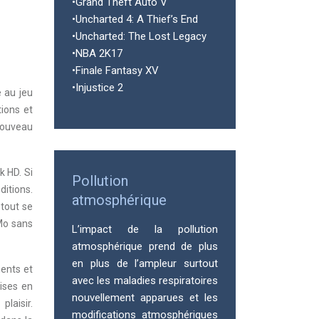
•Grand Theft Auto V
•Uncharted 4: A Thief’s End
•Uncharted: The Lost Legacy
•NBA 2K17
•Finale Fantasy XV
•Injustice 2
e au jeu
tions et
 nouveau
k HD. Si
Pollution
ditions.
atmosphérique
 tout se
Mo sans
L’impact de la pollution
atmosphérique prend de plus
en plus de l’ampleur surtout
ments et
avec les maladies respiratoires
mises en
nouvellement apparues et les
laisir.
modifications atmosphériques