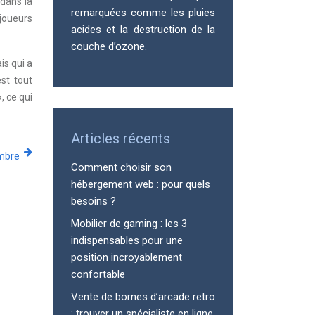
 dans la
remarquées comme les pluies
 joueurs
acides et la destruction de la
couche d’ozone.
is qui a
st tout
, ce qui
Articles récents
mbre
Comment choisir son
hébergement web : pour quels
besoins ?
Mobilier de gaming : les 3
indispensables pour une
position incroyablement
confortable
Vente de bornes d’arcade retro
: trouver un spécialiste en ligne