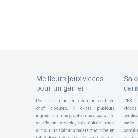
Meilleurs jeux vidéos
Salo
pour un gamer
dan
Pour faire d'un jeu vidéo un véritable
L'E3 e
chef d'oeuvre, il existe plusieurs
vidéos
ingrédients : des graphismes à couper le
syndica
souffle, un gameplay très réaliste... mais
vidéo
surtout, un scénario haletant et riche en
confér
rebondissements, pour s’inscrire dans la
en avan