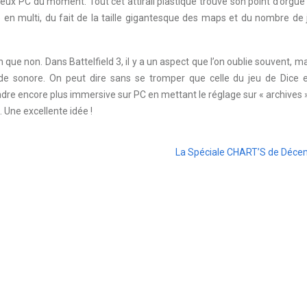
 jeux PC du moment. Tout cet attirail plastique trouve son point d’orgue
 en multi, du fait de la taille gigantesque des maps et du nombre de
 que non. Dans Battelfield 3, il y a un aspect que l’on oublie souvent, ma
nde sonore. On peut dire sans se tromper que celle du jeu de Dice e
re encore plus immersive sur PC en mettant le réglage sur « archives »
 Une excellente idée !
La Spéciale CHART’S de Déce