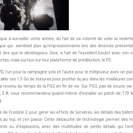
dique à surveiller cette année, du fait de sa volonté de voler la vedett
nique qui semblait plus qu’impressionnante lors des diverses présenta
t dire que le développeur, Dice, a fait de l’excellent boulot avec son
tes, mais surtout sur leur plateforme de prédilection, le PC.
, l’un pour la campagne solo et l’autre pour le miltijoueur avec un pac
aller ces 1.5 Go de textures pour profiter du jeu dans les meilleures con
re revenu au temps de la PS2 en fin de vie. Sur PS3, pas de soucis car
as, E.A. vous recommandera quand même d’installer un patch de 170 
g.
de Frosbite 2 pour gérer les effets de lumières, les détails des bâti
uels au top, et j’en passe. Cette débauche de technologie permet des 
ts ou d’explosions, avec des multitudes de petits détails qui font p