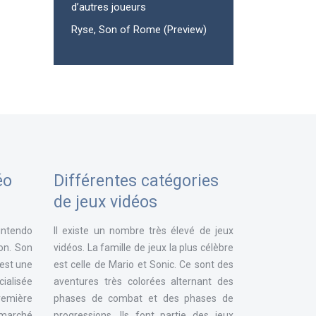
d’autres joueurs
Ryse, Son of Rome (Preview)
éo
Différentes catégories
de jeux vidéos
intendo
Il existe un nombre très élevé de jeux
ion. Son
vidéos. La famille de jeux la plus célèbre
 est une
est celle de Mario et Sonic. Ce sont des
ialisée
aventures très colorées alternant des
remière
phases de combat et des phases de
e marché
progressions. Ils font partie des jeux