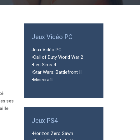
Jeux Vidéo PC
Jeux Vidéo PC
•Call of Duty World War 2
•Les Sims 4
•Star Wars: Battlefront II
•Minecraft
s
té
tes ses
ille !
Jeux PS4
•Horizon Zero Sawn