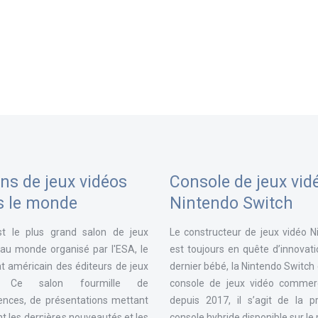
ns de jeux vidéos
Console de jeux vid
s le monde
Nintendo Switch
st le plus grand salon de jeux
Le constructeur de jeux vidéo N
 au monde organisé par l'ESA, le
est toujours en quête d’innovat
t américain des éditeurs de jeux
dernier bébé, la Nintendo Switch
. Ce salon fourmille de
console de jeux vidéo commerc
ences, de présentations mettant
depuis 2017, il s’agit de la p
t les dernières nouveautés et les
console hybride disponible sur l