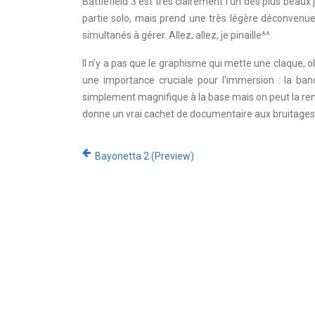
Battlefield 3 est très clairement l’un des plus beaux
partie solo, mais prend une très légère déconvenue
simultanés à gérer. Allez, allez, je pinaille^^.
Il n’y a pas que le graphisme qui mette une claque, oh
une importance cruciale pour l’immersion : la ba
simplement magnifique à la base mais on peut la rend
donne un vrai cachet de documentaire aux bruitages.
Bayonetta 2 (Preview)