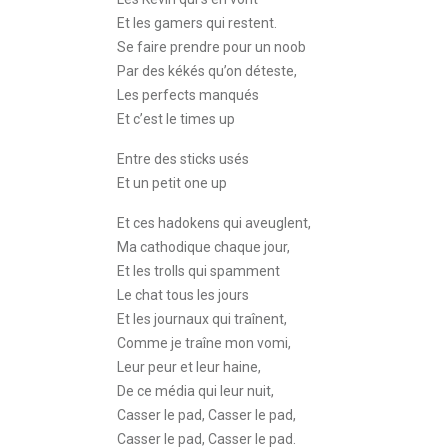
Et les gamers qui restent.
Se faire prendre pour un noob
Par des kékés qu’on déteste,
Les perfects manqués
Et c’est le times up
Entre des sticks usés
Et un petit one up
Et ces hadokens qui aveuglent,
Ma cathodique chaque jour,
Et les trolls qui spamment
Le chat tous les jours
Et les journaux qui traînent,
Comme je traîne mon vomi,
Leur peur et leur haine,
De ce média qui leur nuit,
Casser le pad, Casser le pad,
Casser le pad, Casser le pad.