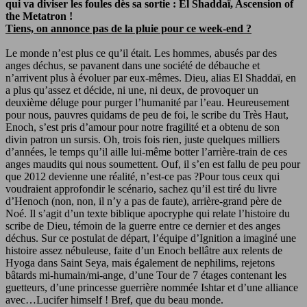
qui va diviser les foules dès sa sortie : El Shaddaï, Ascension of
the Metatron !
Tiens, on annonce pas de la pluie pour ce week-end ?
Le monde n’est plus ce qu’il était. Les hommes, abusés par des
anges déchus, se pavanent dans une société de débauche et
n’arrivent plus à évoluer par eux-mêmes. Dieu, alias El Shaddaï, en
a plus qu’assez et décide, ni une, ni deux, de provoquer un
deuxième déluge pour purger l’humanité par l’eau. Heureusement
pour nous, pauvres quidams de peu de foi, le scribe du Très Haut,
Enoch, s’est pris d’amour pour notre fragilité et a obtenu de son
divin patron un sursis. Oh, trois fois rien, juste quelques milliers
d’années, le temps qu’il aille lui-même botter l’arrière-train de ces
anges maudits qui nous soumettent. Ouf, il s’en est fallu de peu pour
que 2012 devienne une réalité, n’est-ce pas ?Pour tous ceux qui
voudraient approfondir le scénario, sachez qu’il est tiré du livre
d’Henoch (non, non, il n’y a pas de faute), arrière-grand père de
Noé. Il s’agit d’un texte biblique apocryphe qui relate l’histoire du
scribe de Dieu, témoin de la guerre entre ce dernier et des anges
déchus. Sur ce postulat de départ, l’équipe d’Ignition a imaginé une
histoire assez nébuleuse, faite d’un Enoch bellâtre aux relents de
Hyoga dans Saint Seya, mais également de nephilims, rejetons
bâtards mi-humain/mi-ange, d’une Tour de 7 étages contenant les
guetteurs, d’une princesse guerrière nommée Ishtar et d’une alliance
avec…Lucifer himself ! Bref, que du beau monde.