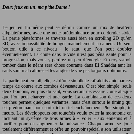
Deux jeux en un, ma p’tite Dame !
Le jeu en lui-même peut se définir comme un mix de beat’em
all/plateformes, avec une nette prédominance pour ce dernier style.
La partie plateformes se traverse aussi bien en scrolling 2D qu’en
3D, avec impossibilité de bouger manuellement la caméra. Un seul
bouton utile à ce niveau : le saut, que l’on peut doubler
éventuellement. La chute dans le vide n’est pas pénalisante pour la
progression, mais vous y perdrez un peu d’énergie. Et croyez-moi,
tomber dans le néant sera chose courante dans El Shaddaï tant les
sauts sont mal calibrés et les angles de vue pas toujours optimums.
La partie beat’em all, elle, est d’une simplicité rafraichissante par ces
temps de course aux combos dévastateurs. C’est bien simple, seuls
deux boutons, en plus du saut, vous seront nécessaire : une attaque
que l’on peut charger, et une garde. La combinaison de ces deux
touches permet quelques variantes, mais c’est surtout le timing qui
est prédominant pour sortir tel ou tel enchaînement. Plus simple, tu
meurs. Les développeurs ont toutefois voulu éviter la monotonie en
incluant un système de trois armes à « voler » aux ennemis et à
purifier pour en augmenter la puissance. Chaque arme se joue
totalement différemment et offre un pouvoir spécial à son utilisateur,