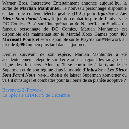
Warner Bros. Interactive Entertainment annonce aujourd’hui la
sortie de
Martian Manhunter
, le nouveau personnage disponible
en tant que contenu téléchargeable (DLC) pour
Injustice : Les
Dieux Sont Parmi Nous,
le jeu de combat inspiré de l’univers de
DC Comics. Basé sur l’interprétration de NetherRealm Studios du
fameux personnage de DC Comics, Martian Manhunter est
disponible dès maintenant sur le Marché Xbox Games pour
400
Microsoft Points
et sera disponible sur le PlayStation®Network au
prix de
4,99€
un peu plus tard dans la journée.
Dernier survivant de son espèce, Martian Manhunter a été
accidentellement téléporté sur Terre où il a rejoint les rangs de la
Ligue des Justiciers. Alors qu’il se confronte à la tyrannie de
Superman et de son régime dans le monde d’
Injustice : Les Dieux
Sont Parmi Nous
, va-t-il choisir de laisser Superman gouverner ou
va-t-il s’insurger et combattre pour la liberté de sa planète adoptive ?
Bayonetta 2 (Preview)
La Spéciale CHART’S de Décembre