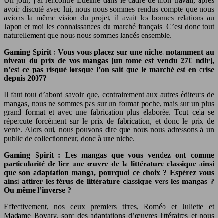
Un jour, j’ai rencontré Etienne dans le cadre de mon travail, après
avoir discuté avec lui, nous nous sommes rendus compte que nous
avions la même vision du projet, il avait les bonnes relations au
Japon et moi les connaissances du marché français. C’est donc tout
naturellement que nous nous sommes lancés ensemble.
Gaming Spirit : Vous vous placez sur une niche, notamment au
niveau du prix de vos mangas [un tome est vendu 27€ ndlr],
n’est ce pas risqué lorsque l’on sait que le marché est en crise
depuis 2007?
Il faut tout d’abord savoir que, contrairement aux autres éditeurs de
mangas, nous ne sommes pas sur un format poche, mais sur un plus
grand format et avec une fabrication plus élaborée. Tout cela se
répercute forcément sur le prix de fabrication, et donc le prix de
vente. Alors oui, nous pouvons dire que nous nous adressons à un
public de collectionneur, donc à une niche.
Gaming Spirit : Les mangas que vous vendez ont comme
particularité de lier une œuvre de la littérature classique ainsi
que son adaptation manga, pourquoi ce choix ? Espérez vous
ainsi attirer les férus de littérature classique vers les mangas ?
Ou même l’inverse ?
Effectivement, nos deux premiers titres, Roméo et Juliette et
Madame Bovary, sont des adaptations d’œuvres littéraires et nous