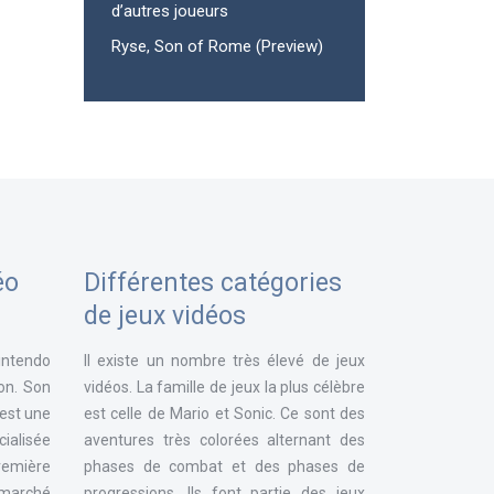
d’autres joueurs
Ryse, Son of Rome (Preview)
éo
Différentes catégories
de jeux vidéos
intendo
Il existe un nombre très élevé de jeux
ion. Son
vidéos. La famille de jeux la plus célèbre
 est une
est celle de Mario et Sonic. Ce sont des
ialisée
aventures très colorées alternant des
remière
phases de combat et des phases de
e marché
progressions. Ils font partie des jeux