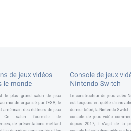
ns de jeux vidéos
Console de jeux vid
s le monde
Nintendo Switch
st le plus grand salon de jeux
Le constructeur de jeux vidéo N
 au monde organisé par l'ESA, le
est toujours en quête d’innovat
t américain des éditeurs de jeux
dernier bébé, la Nintendo Switch
. Ce salon fourmille de
console de jeux vidéo commerc
ences, de présentations mettant
depuis 2017, il s’agit de la p
t les dernières nouveautés et les
console hybride disponible sur l