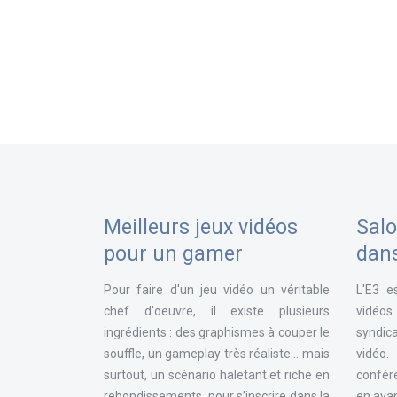
Meilleurs jeux vidéos
Salo
pour un gamer
dan
Pour faire d'un jeu vidéo un véritable
L'E3 e
chef d'oeuvre, il existe plusieurs
vidéos
ingrédients : des graphismes à couper le
syndica
souffle, un gameplay très réaliste... mais
vidéo
surtout, un scénario haletant et riche en
confér
rebondissements, pour s’inscrire dans la
en avan