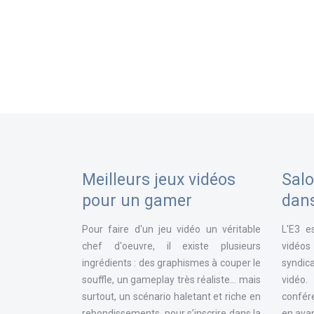
Meilleurs jeux vidéos
Salo
pour un gamer
dan
Pour faire d'un jeu vidéo un véritable
L'E3 e
chef d'oeuvre, il existe plusieurs
vidéos
ingrédients : des graphismes à couper le
syndica
souffle, un gameplay très réaliste... mais
vidéo
surtout, un scénario haletant et riche en
confér
rebondissements, pour s’inscrire dans la
en avan