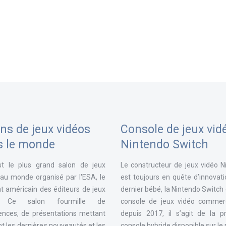
ns de jeux vidéos
Console de jeux vid
s le monde
Nintendo Switch
st le plus grand salon de jeux
Le constructeur de jeux vidéo N
 au monde organisé par l'ESA, le
est toujours en quête d’innovat
t américain des éditeurs de jeux
dernier bébé, la Nintendo Switch
. Ce salon fourmille de
console de jeux vidéo commerc
ences, de présentations mettant
depuis 2017, il s’agit de la p
t les dernières nouveautés et les
console hybride disponible sur l