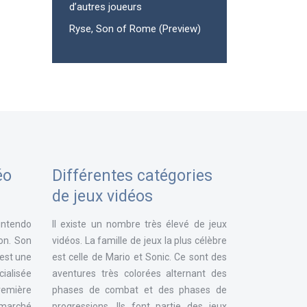
d’autres joueurs
Ryse, Son of Rome (Preview)
éo
Différentes catégories
de jeux vidéos
intendo
Il existe un nombre très élevé de jeux
ion. Son
vidéos. La famille de jeux la plus célèbre
 est une
est celle de Mario et Sonic. Ce sont des
ialisée
aventures très colorées alternant des
remière
phases de combat et des phases de
e marché
progressions. Ils font partie des jeux