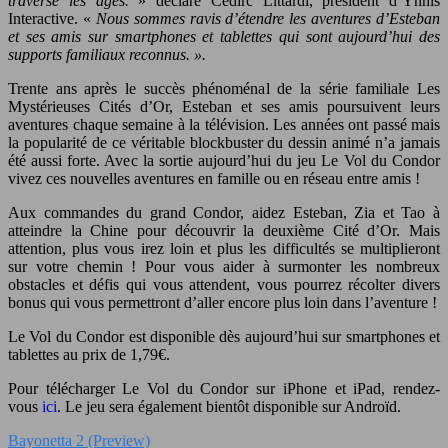
traversé les âges.
» déclare Cédirc Littardi, président d’Ynnis
Interactive. «
Nous sommes ravis d’étendre les aventures d’Esteban
et ses amis sur smartphones et tablettes qui sont aujourd’hui des
supports familiaux reconnus. ».
Trente ans après le succès phénoménal de la série familiale Les
Mystérieuses Cités d’Or, Esteban et ses amis poursuivent leurs
aventures chaque semaine à la télévision. Les années ont passé mais
la popularité de ce véritable blockbuster du dessin animé n’a jamais
été aussi forte. Avec la sortie aujourd’hui du jeu Le Vol du Condor
vivez ces nouvelles aventures en famille ou en réseau entre amis !
Aux commandes du grand Condor, aidez Esteban, Zia et Tao à
atteindre la Chine pour découvrir la deuxième Cité d’Or. Mais
attention, plus vous irez loin et plus les difficultés se multiplieront
sur votre chemin ! Pour vous aider à surmonter les nombreux
obstacles et défis qui vous attendent, vous pourrez récolter divers
bonus qui vous permettront d’aller encore plus loin dans l’aventure !
Le Vol du Condor est disponible dès aujourd’hui sur smartphones et
tablettes au prix de 1,79€.
Pour télécharger Le Vol du Condor sur iPhone et iPad, rendez-
vous
ici
. Le jeu sera également bientôt disponible sur Androïd.
Bayonetta 2 (Preview)