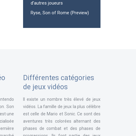
d’autres joueurs
Ryse, Son of Rome (Preview)
éo
Différentes catégories
de jeux vidéos
intendo
Il existe un nombre très élevé de jeux
ion. Son
vidéos. La famille de jeux la plus célèbre
 est une
est celle de Mario et Sonic. Ce sont des
ialisée
aventures très colorées alternant des
remière
phases de combat et des phases de
e marché
progressions. Ils font partie des jeux