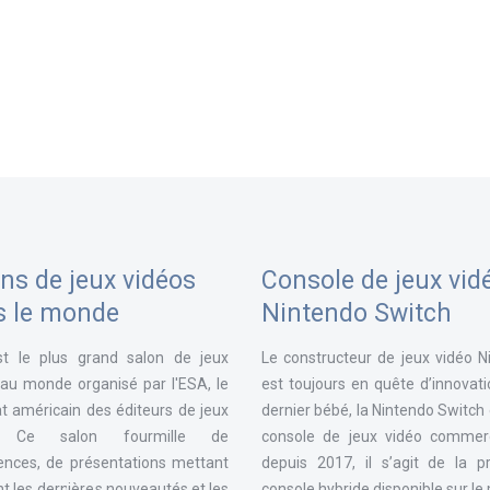
ns de jeux vidéos
Console de jeux vid
s le monde
Nintendo Switch
st le plus grand salon de jeux
Le constructeur de jeux vidéo N
 au monde organisé par l'ESA, le
est toujours en quête d’innovat
t américain des éditeurs de jeux
dernier bébé, la Nintendo Switch
. Ce salon fourmille de
console de jeux vidéo commerc
ences, de présentations mettant
depuis 2017, il s’agit de la p
t les dernières nouveautés et les
console hybride disponible sur l