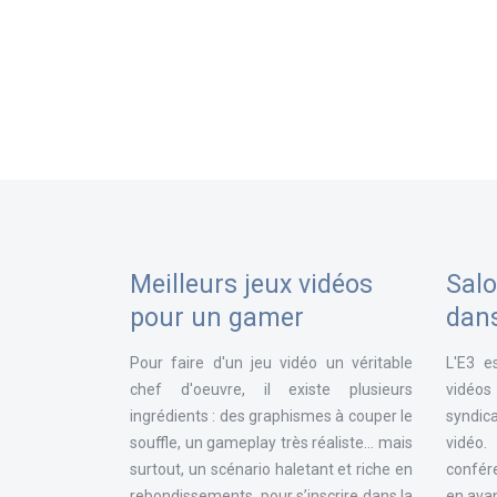
Meilleurs jeux vidéos
Salo
pour un gamer
dan
Pour faire d'un jeu vidéo un véritable
L'E3 e
chef d'oeuvre, il existe plusieurs
vidéos
ingrédients : des graphismes à couper le
syndica
souffle, un gameplay très réaliste... mais
vidéo
surtout, un scénario haletant et riche en
confér
rebondissements, pour s’inscrire dans la
en avan