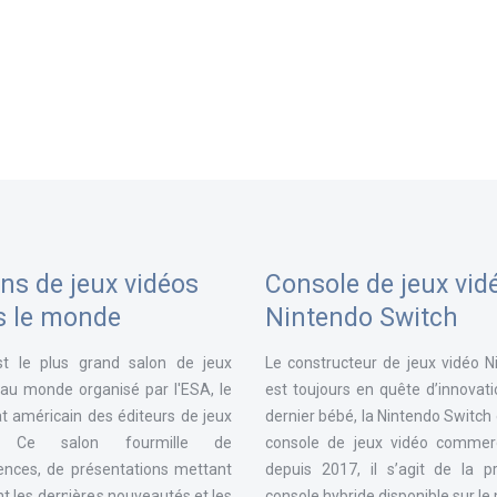
ns de jeux vidéos
Console de jeux vid
s le monde
Nintendo Switch
st le plus grand salon de jeux
Le constructeur de jeux vidéo N
 au monde organisé par l'ESA, le
est toujours en quête d’innovat
t américain des éditeurs de jeux
dernier bébé, la Nintendo Switch
. Ce salon fourmille de
console de jeux vidéo commerc
ences, de présentations mettant
depuis 2017, il s’agit de la p
t les dernières nouveautés et les
console hybride disponible sur l