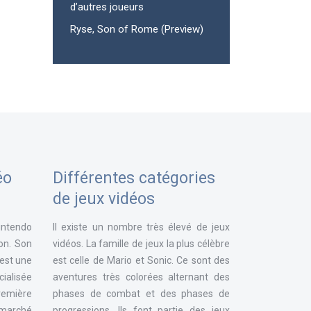
d’autres joueurs
Ryse, Son of Rome (Preview)
éo
Différentes catégories
de jeux vidéos
intendo
Il existe un nombre très élevé de jeux
ion. Son
vidéos. La famille de jeux la plus célèbre
 est une
est celle de Mario et Sonic. Ce sont des
ialisée
aventures très colorées alternant des
remière
phases de combat et des phases de
e marché
progressions. Ils font partie des jeux