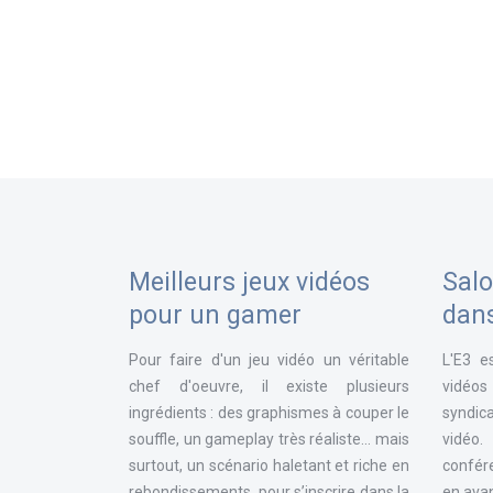
Meilleurs jeux vidéos
Salo
pour un gamer
dan
Pour faire d'un jeu vidéo un véritable
L'E3 e
chef d'oeuvre, il existe plusieurs
vidéos
ingrédients : des graphismes à couper le
syndica
souffle, un gameplay très réaliste... mais
vidéo
surtout, un scénario haletant et riche en
confér
rebondissements, pour s’inscrire dans la
en avan