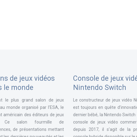
ns de jeux vidéos
Console de jeux vid
s le monde
Nintendo Switch
st le plus grand salon de jeux
Le constructeur de jeux vidéo N
 au monde organisé par l'ESA, le
est toujours en quête d’innovat
t américain des éditeurs de jeux
dernier bébé, la Nintendo Switch
. Ce salon fourmille de
console de jeux vidéo commerc
ences, de présentations mettant
depuis 2017, il s’agit de la p
t les dernières nouveautés et les
console hybride disponible sur l