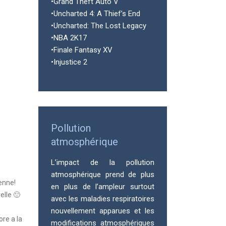
•Grand Theft Auto V
•Uncharted 4: A Thief’s End
•Uncharted: The Lost Legacy
•NBA 2K17
•Finale Fantasy XV
•Injustice 2
Pollution
atmosphérique
L’impact de la pollution
atmosphérique prend de plus
ienne!
en plus de l’ampleur surtout
elle 🙂
avec les maladies respiratoires
nouvellement apparues et les
ore a la
modifications atmosphériques