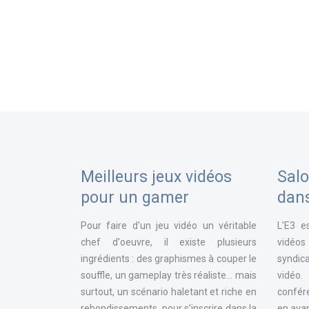
Meilleurs jeux vidéos
Salo
pour un gamer
dan
Pour faire d'un jeu vidéo un véritable
L'E3 e
chef d'oeuvre, il existe plusieurs
vidéos
ingrédients : des graphismes à couper le
syndica
souffle, un gameplay très réaliste... mais
vidéo
surtout, un scénario haletant et riche en
confér
rebondissements, pour s’inscrire dans la
en avan