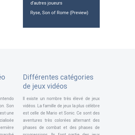
d’autres joueurs
Ryse, Son of Rome (Preview)
éo
Différentes catégories
de jeux vidéos
intendo
Il existe un nombre très élevé de jeux
ion. Son
vidéos. La famille de jeux la plus célèbre
 est une
est celle de Mario et Sonic. Ce sont des
ialisée
aventures très colorées alternant des
remière
phases de combat et des phases de
e marché
progressions. Ils font partie des jeux