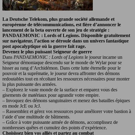
La Deutsche Telekom, plus grande société allemande et
européenne de télécommunications, est fière d’annoncer le
lancement de la beta ouverte de son jeu de stratégie :
PANDAEMONIC : Lords of Legions. Disponible gratuitement
sur navigateur, l’action se déroule dans un univers fantastique
post apocalyptique où la guerre fait rage.
Devenez le plus puissant Seigneur de guerre
Dans
PANDAEMONIC : Lords of Legions
le joueur incarne un
Seigneur démoniaque descendu sur le monde de Wylar pour se
hisser au rang d’Archidémon. Dans cette lutte éternelle pour le
pouvoir et la suprématie, le joueur devra affronter des démons
redoutables tout en récoltant les ressources nécessaires pour monter
la plus puissante des armées.
– Explorez le vaste monde de la surface et emparez vous des
gisements de matériaux pour agrandir votre empire.
– Invoquez des démons sanguinaires et menez des batailles épiques
en mode JcE ou JcJ.
– Rassemblez et gérez vos ressources pour améliorer votre bastion à
l’aide d’une multitude de bâtiments.
– Grâce à votre puissante armée de démons, accomplissez de
nombreuses quêtes et cumulez des points d’expérience.
Choisissez bien vos alliés et partez au combat