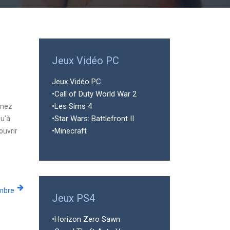
Jeux Vidéo PC
Jeux Vidéo PC
•Call of Duty World War 2
•Les Sims 4
enez
•Star Wars: Battlefront II
qu’à
•Minecraft
ouvrir
mbre
Jeux PS4
•Horizon Zero Sawn