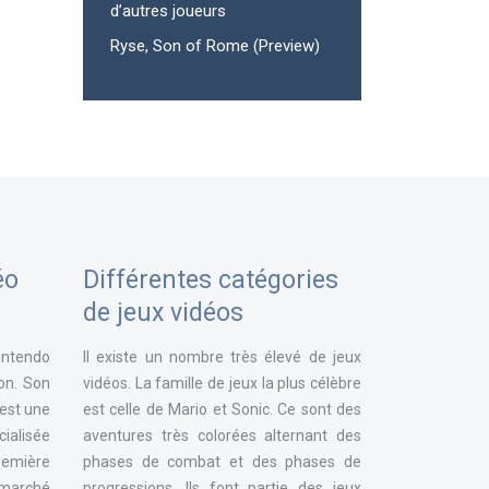
d’autres joueurs
Ryse, Son of Rome (Preview)
éo
Différentes catégories
de jeux vidéos
intendo
Il existe un nombre très élevé de jeux
ion. Son
vidéos. La famille de jeux la plus célèbre
 est une
est celle de Mario et Sonic. Ce sont des
ialisée
aventures très colorées alternant des
remière
phases de combat et des phases de
e marché
progressions. Ils font partie des jeux