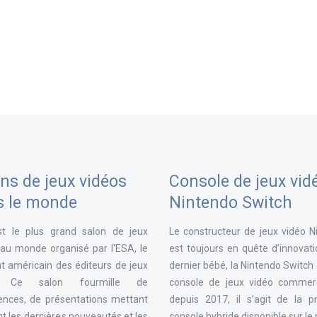
ns de jeux vidéos
Console de jeux vid
s le monde
Nintendo Switch
st le plus grand salon de jeux
Le constructeur de jeux vidéo N
 au monde organisé par l'ESA, le
est toujours en quête d’innovat
t américain des éditeurs de jeux
dernier bébé, la Nintendo Switch
. Ce salon fourmille de
console de jeux vidéo commerc
ences, de présentations mettant
depuis 2017, il s’agit de la p
t les dernières nouveautés et les
console hybride disponible sur l