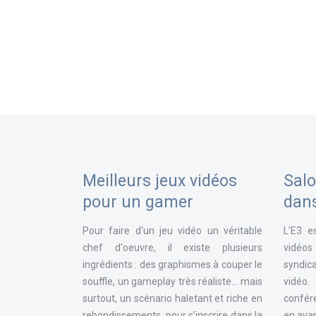
Meilleurs jeux vidéos
Salo
pour un gamer
dan
Pour faire d'un jeu vidéo un véritable
L'E3 e
chef d'oeuvre, il existe plusieurs
vidéos
ingrédients : des graphismes à couper le
syndica
souffle, un gameplay très réaliste... mais
vidéo
surtout, un scénario haletant et riche en
confér
rebondissements, pour s’inscrire dans la
en avan