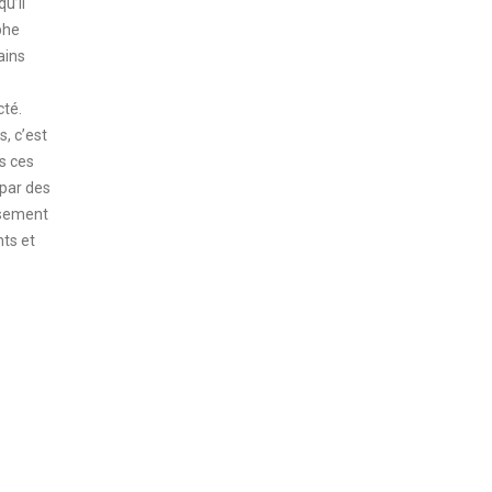
u’il
phe
ains
cté.
, c’est
s ces
 par des
usement
nts et