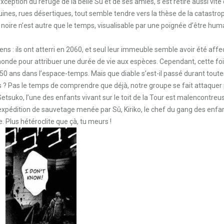
ception du refuge de la belle Sû et de ses amies, s’est retiré aussi vite q
 ruines, rues désertiques, tout semble tendre vers la thèse de la catastro
au noire n’est autre que le temps, visualisable par une poignée d’être hum
ns : ils ont atterri en 2060, et seul leur immeuble semble avoir été affe
monde pour attribuer une durée de vie aux espèces. Cependant, cette fois
 50 ans dans l’espace-temps. Mais que diable s’est-il passé durant toute
s ? Pas le temps de comprendre que déjà, notre groupe se fait attaquer
etsuko, l’une des enfants vivant sur le toit de la Tour est malencontre
 l’expédition de sauvetage menée par Sû, Kiriko, le chef du gang des enfa
. Plus hétéroclite que çà, tu meurs !