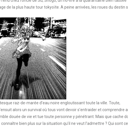
e rend chez l’oncle de Sû, Shogo, un no-life à la quarantaine bien tassée
e de la plus haute tour tokyoïte. A peine arrivées, les roues du destin 
esque raz-de-marée d’eau noire engloutissant toute la ville. Toute,
’ensuit alors un survival où tous vont devoir s’entraider et comprendre a
mble douée de vie et tue toute personne y pénétrant. Mais que cache d
onnaître bien plus sur la situation qu’il ne veut l’admettre ? Qui sont c