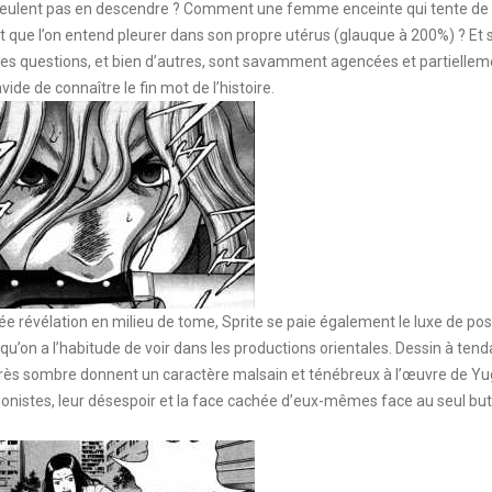
e veulent pas en descendre ? Comment une femme enceinte qui tente de
nt que l’on entend pleurer dans son propre utérus (glauque à 200%) ? Et 
es questions, et bien d’autres, sont savamment agencées et partiellem
vide de connaître le fin mot de l’histoire.
rée révélation en milieu de tome, Sprite se paie également le luxe de po
qu’on a l’habitude de voir dans les productions orientales. Dessin à ten
 très sombre donnent un caractère malsain et ténébreux à l’œuvre de Y
gonistes, leur désespoir et la face cachée d’eux-mêmes face au seul but