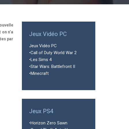
ouvelle
 on n’a
Jeux Vidéo PC
lées par
Jeux Vidéo PC
•Call of Duty World War 2
•Les Sims 4
•Star Wars: Battlefront II
•Minecraft
Jeux PS4
•Horizon Zero Sawn