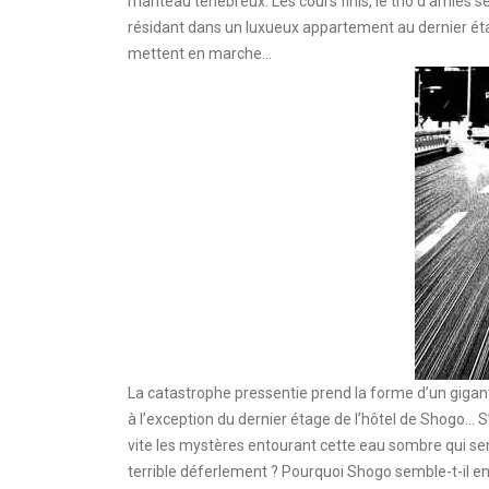
manteau ténébreux. Les cours finis, le trio d’amies s
résidant dans un luxueux appartement au dernier étag
mettent en marche…
La catastrophe pressentie prend la forme d’un gigant
à l’exception du dernier étage de l’hôtel de Shogo… S
vite les mystères entourant cette eau sombre qui se
terrible déferlement ? Pourquoi Shogo semble-t-il en c