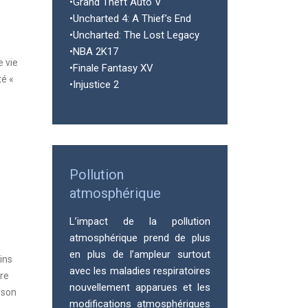
•Grand Theft Auto V
•Uncharted 4: A Thief’s End
•Uncharted: The Lost Legacy
•NBA 2K17
e vie
•Finale Fantasy XV
té «
•Injustice 2
Pollution
atmosphérique
L’impact de la pollution
atmosphérique prend de plus
en plus de l’ampleur surtout
ins
avec les maladies respiratoires
ire
nouvellement apparues et les
 son
modifications atmosphériques