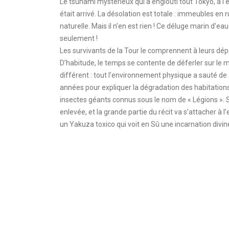
Le tsunami mystérieux qui a englouti tout Tokyo, à l’ex
était arrivé. La désolation est totale : immeubles en
naturelle. Mais il n’en est rien ! Ce déluge marin d’e
seulement !
Les survivants de la Tour le comprennent à leurs dépe
D’habitude, le temps se contente de déferler sur le 
différent : tout l’environnement physique a sauté de
années pour expliquer la dégradation des habitation
insectes géants connus sous le nom de « Légions ». S
enlevée, et la grande partie du récit va s’attacher à
un Yakuza toxico qui voit en Sû une incarnation divine