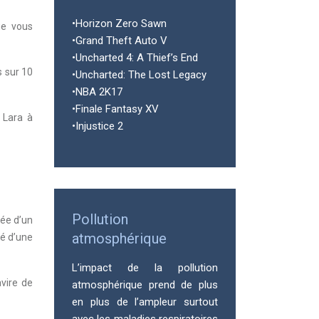
•Horizon Zero Sawn
ue vous
•Grand Theft Auto V
•Uncharted 4: A Thief’s End
s sur 10
•Uncharted: The Lost Legacy
•NBA 2K17
•Finale Fantasy XV
 Lara à
•Injustice 2
Pollution
née d’un
atmosphérique
né d’une
L’impact de la pollution
avire de
atmosphérique prend de plus
en plus de l’ampleur surtout