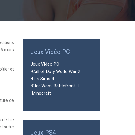
éditions
e 5 mars
Jeux Vidéo PC
Jeux Vidéo PC
îtier et
•Call of Duty World War 2
•Les Sims 4
•Star Wars: Battlefront II
•Minecraft
nture de
de l’île
 l’autre
Jeux PS4