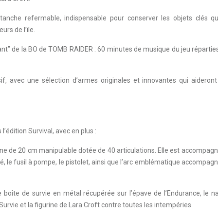
tanche refermable, indispensable pour conserver les objets clés q
rs de l’île.
ivant” de la BO de TOMB RAIDER : 60 minutes de musique du jeu répartie
f, avec une sélection d’armes originales et innovantes qui aideront
l’édition Survival, avec en plus :
ine de 20 cm manipulable dotée de 40 articulations. Elle est accompag
nté, le fusil à pompe, le pistolet, ainsi que l’arc emblématique accompag
e boîte de survie en métal récupérée sur l’épave de l’Endurance, le n
Survie et la figurine de Lara Croft contre toutes les intempéries.