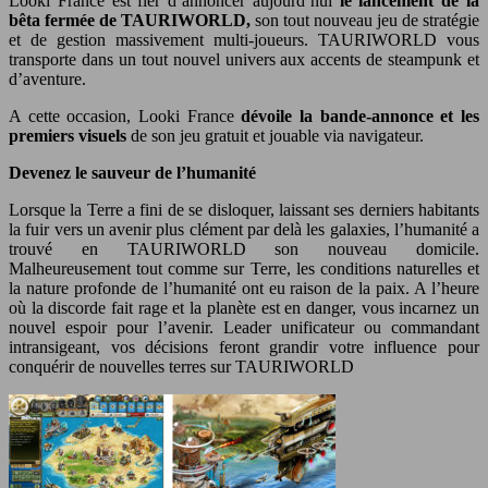
Looki France est fier d’annoncer aujourd’hui
le lancement de la
bêta fermée de TAURIWORLD,
son tout nouveau jeu de stratégie
et de gestion massivement multi-joueurs. TAURIWORLD vous
transporte dans un tout nouvel univers aux accents de steampunk et
d’aventure.
A cette occasion, Looki France
dévoile la bande-annonce et les
premiers visuels
de son jeu gratuit et jouable via navigateur.
Devenez le sauveur de l’humanité
Lorsque la Terre a fini de se disloquer, laissant ses derniers habitants
la fuir vers un avenir plus clément par delà les galaxies, l’humanité a
trouvé en TAURIWORLD son nouveau domicile.
Malheureusement tout comme sur Terre, les conditions naturelles et
la nature profonde de l’humanité ont eu raison de la paix. A l’heure
où la discorde fait rage et la planète est en danger, vous incarnez un
nouvel espoir pour l’avenir. Leader unificateur ou commandant
intransigeant, vos décisions feront grandir votre influence pour
conquérir de nouvelles terres sur TAURIWORLD