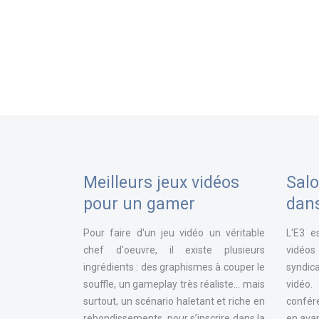
Meilleurs jeux vidéos
Salo
pour un gamer
dan
Pour faire d'un jeu vidéo un véritable
L'E3 e
chef d'oeuvre, il existe plusieurs
vidéos
ingrédients : des graphismes à couper le
syndica
souffle, un gameplay très réaliste... mais
vidéo
surtout, un scénario haletant et riche en
confér
rebondissements, pour s’inscrire dans la
en avan