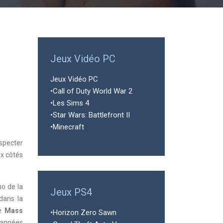
Jeux Vidéo PC
Jeux Vidéo PC
•Call of Duty World War 2
•Les Sims 4
•Star Wars: Battlefront II
•Minecraft
nspecter
ux côtés
no de la
Jeux PS4
ans la
ie
Mass
•Horizon Zero Sawn
 années