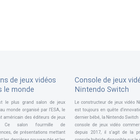
ns de jeux vidéos
Console de jeux vid
s le monde
Nintendo Switch
st le plus grand salon de jeux
Le constructeur de jeux vidéo N
 au monde organisé par l'ESA, le
est toujours en quête d’innovat
t américain des éditeurs de jeux
dernier bébé, la Nintendo Switch
. Ce salon fourmille de
console de jeux vidéo commerc
ences, de présentations mettant
depuis 2017, il s’agit de la p
t les dernières nouveautés et les
console hybride disponible sur l