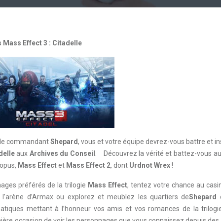
Mass Effect 3 : Citadelle
ise le commandant
Shepard
, vous et votre équipe devrez-vous battre et i
delle
aux
Archives du Conseil
. Découvrez la vérité et battez-vous a
 opus,
Mass Effect
et
Mass Effect 2
, dont
Urdnot Wrex
!
ages préférés de la trilogie
Mass Effect
, tentez votre chance au casi
s l’arène d’Armax ou explorez et meublez les quartiers de
Shepard
d
matiques mettant à l’honneur vos amis et vos romances de la trilog
ière occasion de voir les personnages que vous connaissez depuis des