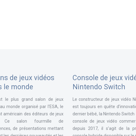
ns de jeux vidéos
Console de jeux vid
s le monde
Nintendo Switch
st le plus grand salon de jeux
Le constructeur de jeux vidéo N
 au monde organisé par l'ESA, le
est toujours en quête d’innovat
t américain des éditeurs de jeux
dernier bébé, la Nintendo Switch
. Ce salon fourmille de
console de jeux vidéo commerc
ences, de présentations mettant
depuis 2017, il s’agit de la p
t les dernières nouveautés et les
console hybride disponible sur l