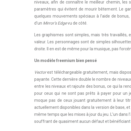
niveaux, afin de connaître le meilleur chemin, les 
paramètres qui évitent de mourir bêtement. Le gamep
quelques mouvements spéciaux à l’aide de bonus, c
d’un
Mirror’s Edge
vu de côté.
Les graphismes sont simples, mais très travaillés, 
valeur. Les personnages sont de simples silhouett
droite. Il en est de même pour la musique, pas forc
Un modèle freemium bien pensé
Vector
est téléchargeable gratuitement, mais dispos
payante. Cette dernière double le nombre de niveaux 
entre les niveaux et rajoute des bonus, ce qui la r
pour ceux qui ne sont pas prêts à payer pour un jeu
moque pas de ceux jouant gratuitement à leur titre
actuellement disponibles dans la version de base, e
même temps que les mises à jour du jeu. L’un dans l’
souffrant de quasiment aucun défaut et bénéficiant de