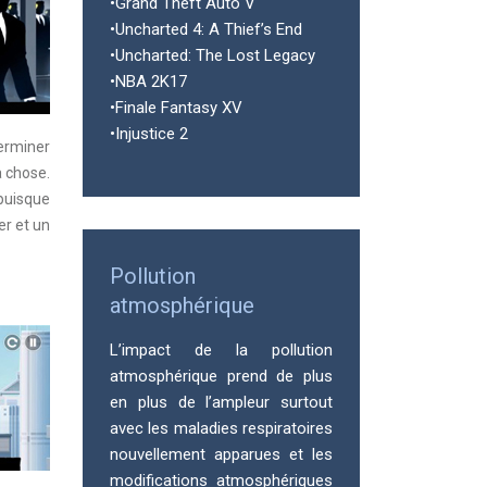
•Grand Theft Auto V
•Uncharted 4: A Thief’s End
•Uncharted: The Lost Legacy
•NBA 2K17
•Finale Fantasy XV
•Injustice 2
terminer
a chose.
 puisque
er et un
Pollution
atmosphérique
L’impact de la pollution
atmosphérique prend de plus
en plus de l’ampleur surtout
avec les maladies respiratoires
nouvellement apparues et les
modifications atmosphériques