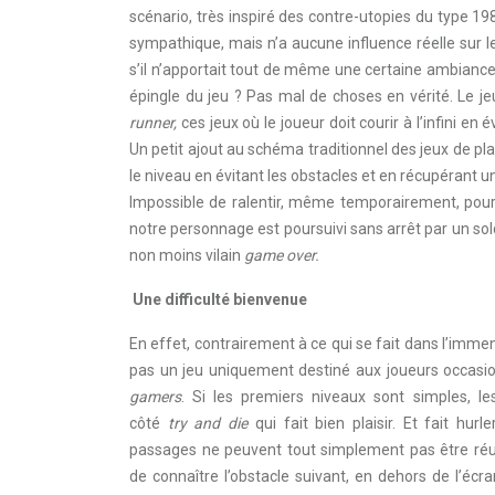
scénario, très inspiré des contre-utopies du type 19
sympathique, mais n’a aucune influence réelle sur le
s’il n’apportait tout de même une certaine ambiance. Q
épingle du jeu ? Pas mal de choses en vérité. Le
runner,
ces jeux où le joueur doit courir à l’infini en
Un petit ajout au schéma traditionnel des jeux de pl
le niveau en évitant les obstacles et en récupérant
Impossible de ralentir, même temporairement, pour é
notre personnage est poursuivi sans arrêt par un sol
non moins vilain
game over.
Une difficulté bienvenue
En effet, contrairement à ce qui se fait dans l’imme
pas un jeu uniquement destiné aux joueurs occasio
gamers
. Si les premiers niveaux sont simples, l
côté
try and die
qui fait bien plaisir. Et fait hurl
passages ne peuvent tout simplement pas être réus
de connaître l’obstacle suivant, en dehors de l’écra