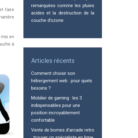
remarquées comme les pluies
et faire
acides et la destruction de la
manière
couche d’ozone.
t mis en
auche à
Articles récents
Comment choisir son
hébergement web : pour quels
besoins ?
Mobilier de gaming : les 3
indispensables pour une
position incroyablement
confortable
Vente de bornes d’arcade retro
: trouver un spécialiste en ligne