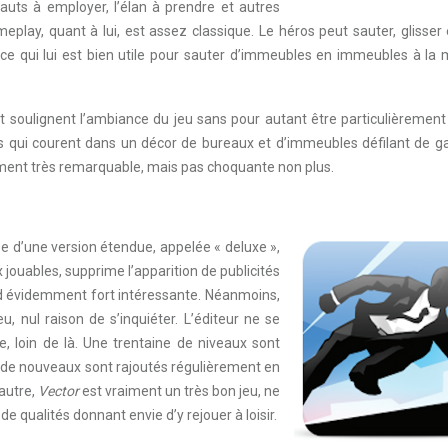
sauts à employer, l’élan à prendre et autres
lay, quant à lui, est assez classique. Le héros peut sauter, glisser 
e qui lui est bien utile pour sauter d’immeubles en immeubles à la 
et soulignent l’ambiance du jeu sans pour autant être particulièremen
es qui courent dans un décor de bureaux et d’immeubles défilant de g
ément très remarquable, mais pas choquante non plus.
e d’une version étendue, appelée « deluxe »,
jouables, supprime l’apparition de publicités
end évidemment fort intéressante. Néanmoins,
, nul raison de s’inquiéter. L’éditeur ne se
, loin de là. Une trentaine de niveaux sont
t de nouveaux sont rajoutés régulièrement en
autre,
Vector
est vraiment un très bon jeu, ne
 qualités donnant envie d’y rejouer à loisir.