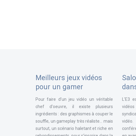
Meilleurs jeux vidéos
Salo
pour un gamer
dan
Pour faire d'un jeu vidéo un véritable
L'E3 e
chef d'oeuvre, il existe plusieurs
vidéos
ingrédients : des graphismes à couper le
syndica
souffle, un gameplay très réaliste... mais
vidéo
surtout, un scénario haletant et riche en
confér
rebondissements, pour s’inscrire dans la
en avan