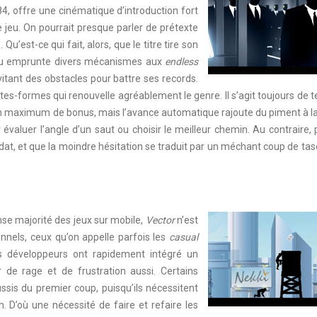
84, offre une cinématique d’introduction fort
 jeu. On pourrait presque parler de prétexte
u’est-ce qui fait, alors, que le titre tire son
 jeu emprunte divers mécanismes aux
endless
 évitant des obstacles pour battre ses records.
ates-formes qui renouvelle agréablement le genre. Il s’agit toujours de 
 un maximum de bonus, mais l’avance automatique rajoute du piment à l
valuer l’angle d’un saut ou choisir le meilleur chemin. Au contraire,
dat, et que la moindre hésitation se traduit par un méchant coup de tas
nse majorité des jeux sur mobile,
Vector
n’est
nnels, ceux qu’on appelle parfois les
casual
es développeurs ont rapidement intégré un
er de rage et de frustration aussi. Certains
sis du premier coup, puisqu’ils nécessitent
n. D’où une nécessité de faire et refaire les