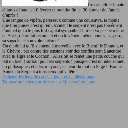
L
e calendrier lunaire
chinois débute le 10 février et prendra fin le 30 janvier de l’année
d’après !
U
ne langue de vipère, paresseux comme une couleuvre, le moins
que l’on puisse c’est qu’en Occident le serpent n’est pas forcément
l’animal qui a le plus fort capital sympathie! Il n’en va pas de même
en Asie , où on lui reconnait et on le vénère même pour sa sagesse,
sa sagacite et son volontarisme!
O
n dit de lui qu’il s’entend à merveille avec le Boeuf, le Dragon, et
la
C
hèvre , par contre des tensions voir des conflits sont à attendre
avec le Tigre et le Cochon . Allez on se remet une petite couche qui
fait du bien ( surtout pour les serpents ) puisque c’est un intellectuel ,
un philosophe , et allez n’ayons pas peur du mot un Sage ! Bonne
Année du Serpent à tous ceux qui la fête !
Acheter des jeux de cartes à jouer et à collectionner
Trouver un hébergeur de serveur Minecraft en ligne