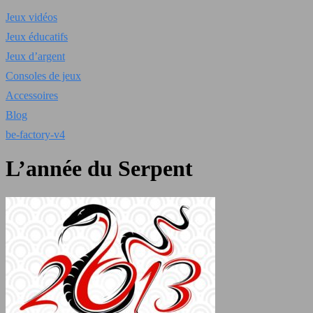
Jeux vidéos
Jeux éducatifs
Jeux d’argent
Consoles de jeux
Accessoires
Blog
be-factory-v4
L’année du Serpent