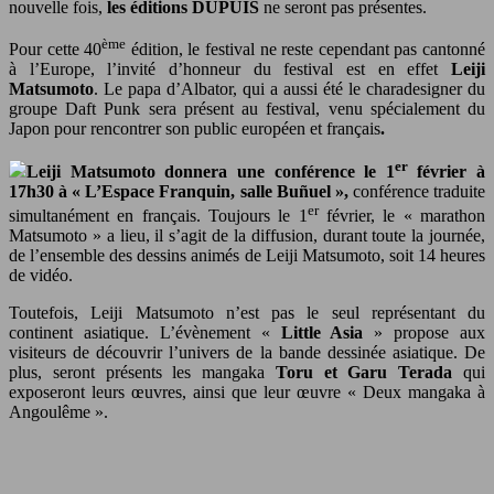
nouvelle fois,
les éditions DUPUIS
ne seront pas présentes.
ème
Pour cette 40
édition, le festival ne reste cependant pas cantonné
à l’Europe, l’invité d’honneur du festival est en effet
Leiji
Matsumoto
. Le papa d’Albator, qui a aussi été le charadesigner du
groupe Daft Punk sera présent au festival, venu spécialement du
Japon pour rencontrer son public européen et français
.
er
Leiji Matsumoto donnera une conférence le 1
février à
17h30 à « L’Espace Franquin, salle Buñuel »,
conférence traduite
er
simultanément en français. Toujours le 1
février, le « marathon
Matsumoto » a lieu, il s’agit de la diffusion, durant toute la journée,
de l’ensemble des dessins animés de Leiji Matsumoto, soit 14 heures
de vidéo.
Toutefois, Leiji Matsumoto n’est pas le seul représentant du
continent asiatique. L’évènement «
Little Asia
» propose aux
visiteurs de découvrir l’univers de la bande dessinée asiatique. De
plus, seront présents les mangaka
Toru et Garu Terada
qui
exposeront leurs œuvres, ainsi que leur œuvre « Deux mangaka à
Angoulême ».