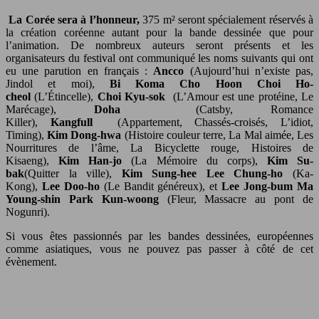
La Corée sera à l’honneur,
375 m² seront spécialement réservés à
la création coréenne autant pour la bande dessinée que pour
l’animation. De nombreux auteurs seront présents et les
organisateurs du festival ont communiqué les noms suivants qui ont
eu une parution en français :
Ancco
(Aujourd’hui n’existe pas,
Jindol et moi),
Bi Koma Cho Hoon Choi Ho-
cheol
(L’Étincelle),
Choi Kyu-sok
(L’Amour est une protéine, Le
Marécage),
Doha
(Catsby, Romance
Killer),
Kangfull
(Appartement, Chassés-croisés, L’idiot,
Timing),
Kim Dong-hwa
(Histoire couleur terre, La Mal aimée, Les
Nourritures de l’âme, La Bicyclette rouge, Histoires de
Kisaeng),
Kim Han-jo
(La Mémoire du corps),
Kim Su-
bak
(Quitter la ville),
Kim Sung-hee Lee Chung-ho
(Ka-
Kong),
Lee Doo-ho
(Le Bandit généreux), et
Lee Jong-bum Ma
Young-shin Park Kun-woong
(Fleur, Massacre au pont de
Nogunri).
Si vous êtes passionnés par les bandes dessinées, européennes
comme asiatiques, vous ne pouvez pas passer à côté de cet
évènement.