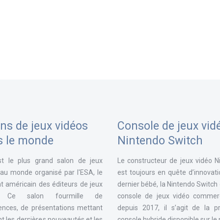
ns de jeux vidéos
Console de jeux vid
s le monde
Nintendo Switch
st le plus grand salon de jeux
Le constructeur de jeux vidéo N
 au monde organisé par l'ESA, le
est toujours en quête d’innovat
t américain des éditeurs de jeux
dernier bébé, la Nintendo Switch
. Ce salon fourmille de
console de jeux vidéo commerc
ences, de présentations mettant
depuis 2017, il s’agit de la p
t les dernières nouveautés et les
console hybride disponible sur l