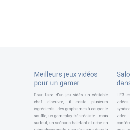
Meilleurs jeux vidéos
Salo
pour un gamer
dan
Pour faire d'un jeu vidéo un véritable
L'E3 e
chef d'oeuvre, il existe plusieurs
vidéos
ingrédients : des graphismes à couper le
syndica
souffle, un gameplay très réaliste... mais
vidéo
surtout, un scénario haletant et riche en
confér
rebondissements, pour s’inscrire dans la
en avan