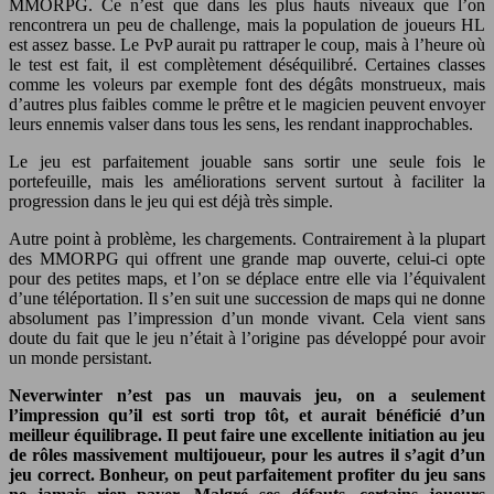
MMORPG. Ce n’est que dans les plus hauts niveaux que l’on
rencontrera un peu de challenge, mais la population de joueurs HL
est assez basse. Le PvP aurait pu rattraper le coup, mais à l’heure où
le test est fait, il est complètement déséquilibré. Certaines classes
comme les voleurs par exemple font des dégâts monstrueux, mais
d’autres plus faibles comme le prêtre et le magicien peuvent envoyer
leurs ennemis valser dans tous les sens, les rendant inapprochables.
Le jeu est parfaitement jouable sans sortir une seule fois le
portefeuille, mais les améliorations servent surtout à faciliter la
progression dans le jeu qui est déjà très simple.
Autre point à problème, les chargements. Contrairement à la plupart
des MMORPG qui offrent une grande map ouverte, celui-ci opte
pour des petites maps, et l’on se déplace entre elle via l’équivalent
d’une téléportation. Il s’en suit une succession de maps qui ne donne
absolument pas l’impression d’un monde vivant. Cela vient sans
doute du fait que le jeu n’était à l’origine pas développé pour avoir
un monde persistant.
Neverwinter n’est pas un mauvais jeu, on a seulement
l’impression qu’il est sorti trop tôt, et aurait bénéficié d’un
meilleur équilibrage. Il peut faire une excellente initiation au jeu
de rôles massivement multijoueur, pour les autres il s’agit d’un
jeu correct. Bonheur, on peut parfaitement profiter du jeu sans