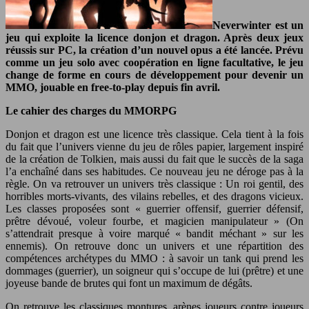
Neverwinter est un
jeu qui exploite la licence donjon et dragon. Après deux jeux
réussis sur PC, la création d’un nouvel opus a été lancée. Prévu
comme un jeu solo avec coopération en ligne facultative, le jeu
change de forme en cours de développement pour devenir un
MMO, jouable en free-to-play depuis fin avril.
Le cahier des charges du MMORPG
Donjon et dragon est une licence très classique. Cela tient à la fois
du fait que l’univers vienne du jeu de rôles papier, largement inspiré
de la création de Tolkien, mais aussi du fait que le succès de la saga
l’a enchaîné dans ses habitudes. Ce nouveau jeu ne déroge pas à la
règle. On va retrouver un univers très classique : Un roi gentil, des
horribles morts-vivants, des vilains rebelles, et des dragons vicieux.
Les classes proposées sont « guerrier offensif, guerrier défensif,
prêtre dévoué, voleur fourbe, et magicien manipulateur » (On
s’attendrait presque à voire marqué « bandit méchant » sur les
ennemis). On retrouve donc un univers et une répartition des
compétences archétypes du MMO : à savoir un tank qui prend les
dommages (guerrier), un soigneur qui s’occupe de lui (prêtre) et une
joyeuse bande de brutes qui font un maximum de dégâts.
On retrouve les classiques montures, arènes joueurs contre joueurs