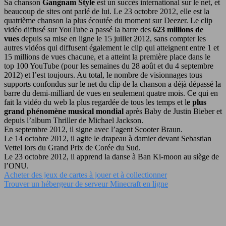
Sa chanson
Gangnam Style
est un succès international sur le net, et
beaucoup de sites ont parlé de lui. Le 23 octobre 2012, elle est la
quatrième chanson la plus écoutée du moment sur Deezer. Le clip
vidéo diffusé sur YouTube a passé la barre des
623 millions de
vues
depuis sa mise en ligne le 15 juillet 2012, sans compter les
autres vidéos qui diffusent également le clip qui atteignent entre 1 et
15 millions de vues chacune, et a atteint la première place dans le
top 100 YouTube (pour les semaines du 28 août et du 4 septembre
2012) et l’est toujours. Au total, le nombre de visionnages tous
supports confondus sur le net du clip de la chanson a déjà dépassé la
barre du demi-milliard de vues en seulement quatre mois. Ce qui en
fait la vidéo du web la plus regardée de tous les temps et l
e plus
grand phénomène musical mondial
après Baby de Justin Bieber et
depuis l’album Thriller de Michael Jackson.
En septembre 2012, il signe avec l’agent Scooter Braun.
Le 14 octobre 2012, il agite le drapeau à damier devant Sebastian
Vettel lors du Grand Prix de Corée du Sud.
Le 23 octobre 2012, il apprend la danse à Ban Ki-moon au siège de
l’ONU.
Acheter des jeux de cartes à jouer et à collectionner
Trouver un hébergeur de serveur Minecraft en ligne