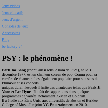
Jeux vidéos
Jeux éducatifs
Jeux d’argent
Consoles de jeux
Accessoires
Blog
be-factory-v4
PSY : le phénomène !
Park Jae Sang (
connu aussi sous le nom de PSY), né le 31
décembre 1977, est un chanteur coréen de pop. Connu pour sa
carrière de chanteur, il est également populaire pour son sens de
l’humour et ses concerts
uniques durant lesquels il imite des chanteuses telles que
Park Ji
Yoon et Lee Hyor
i. Il a fait des apparitions dans quelques
programmes de variété, notamment X-Man et Goldfish.
Il a étudié aux États-Unis, aux universités de Boston et Berklee
College of Music.Il rejoint
YG Entertainment
en 2010.